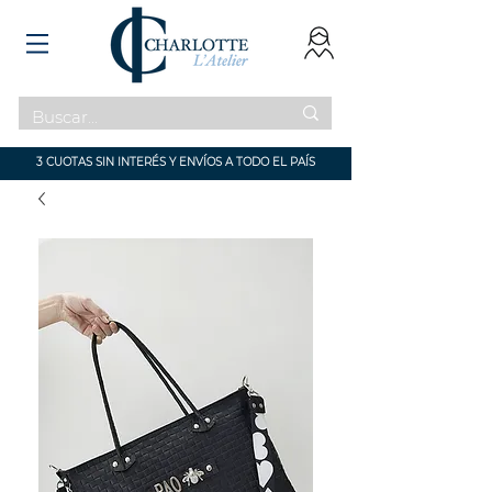
3 CUOTAS SIN INTERÉS Y ENVÍOS A TODO EL PAÍS