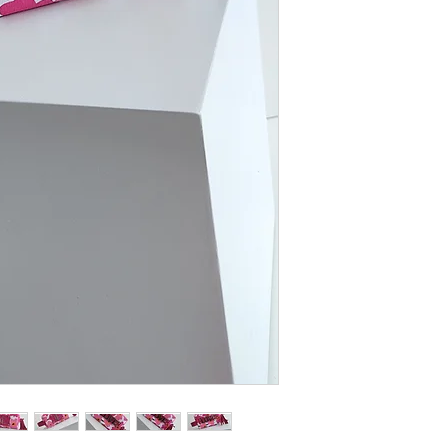
iniciales en el fren
confeccionado con 
fucsia.
Puede realizarse c
Vegano similar.
Sus medidas son 1
Se puede pagar con
sin interés o Trans