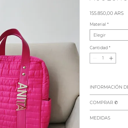
P
155.850,00 ARS
Material
*
Elegir
Cantidad
*
INFORMACIÓN D
Nuestra MOCHIL
COMPRAR ✆
puede confecciona
ACOLCHADA.
Disponible para el
MEDIDAS
INTERÉS
, y
10% de 
Se puede hacer en 
Bancaria.
siguientes colores 