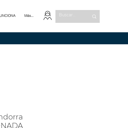
UNCIONA
Más...
ndorra
ONADA