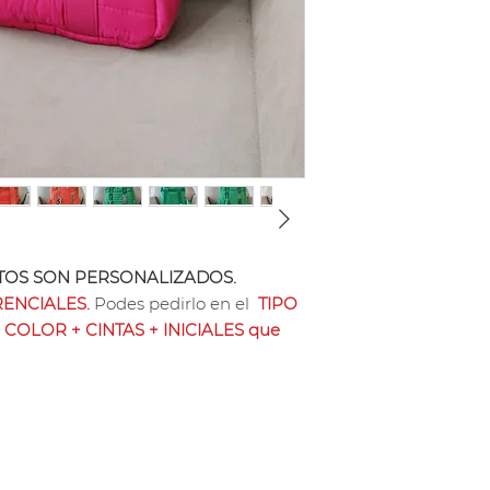
32 Cm x 28 Cm x 11
Mostaza, Gris Plomo
Benetton, Azul Mari
Clickea Aquí ✆
para 
Negro Mate, Platea
segura con tu compr
puede personalizar 
Personalizar tu pedid
hasta 4 letras que 
Sus medidas son 3
TAMAÑO APTO NOT
bolsillo interno de 
notebook separada 
OS SON PERSONALIZADOS.
Se puede pagar con
ENCIALES.
Podes pedirlo en el
TIPO
sin interés o Trans
 COLOR + CINTAS + INICIALES que
Nota: Los product
vacuno TRAMADO ti
precio Cuero Vacu