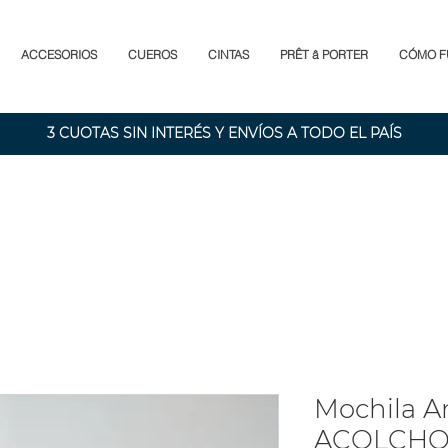
ACCESORIOS
CUEROS
CINTAS
PRÊT â PORTER
CÓMO F
3 CUOTAS SIN INTERÉS Y ENVÍOS A TODO EL PAÍS
Mochila A
ACOLCH