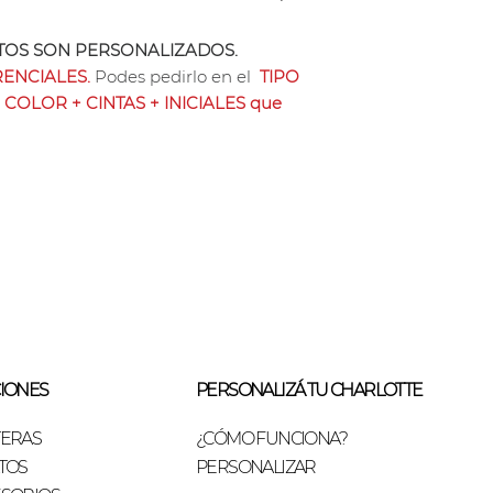
Se puede pagar con
OS SON PERSONALIZADOS.
sin interés o Trans
ENCIALES.
Podes pedirlo en el
TIPO
Nota: los producto
 COLOR + CINTAS + INICIALES que
vacuno tramado ti
precio cuero vacun
IONES
PERSONALIZÁ TU CHARLOTTE
TERAS
¿CÓMO FUNCIONA?
TOS
PERSONALIZAR