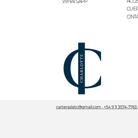
ACCE
WHATSAPP
CUE
CINT
carteraslatc@gmail.com · +54 9 11 3574-7763 