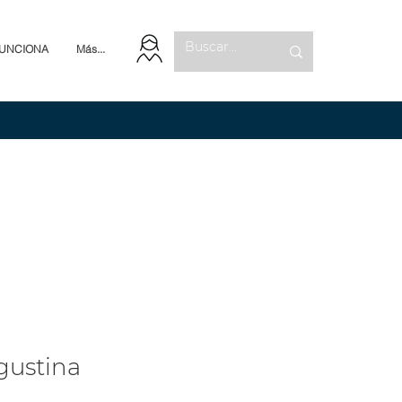
UNCIONA
Más...
gustina