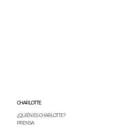
 tarjeta de crédito en 3 cuotas
ferencia Bancaria.
s confeccionados con cuero
enen un 10% de recargo sobre
o.
CHARLOTTE
¿QUIÉN ES CHARLOTTE?
PRENSA