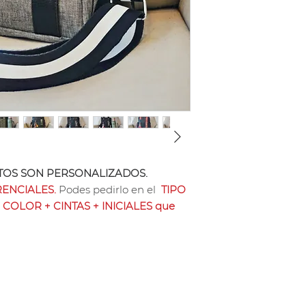
Se puede hacer en e
Clickea Aquí ✆
para
puede personalizar 
segura con tu compra
hasta 4 letras que 
tu pedido.
Sus medidas son 3
es apta para el te
Cuenta con una divi
yerbera y azucarera 
frente con cierre.
Se puede pagar con
OS SON PERSONALIZADOS.
sin interés o Tranf
ENCIALES.
Podes pedirlo en el
TIPO
Nota: los producto
 COLOR + CINTAS + INICIALES que
vacuno tramado ti
precio cuero vacun