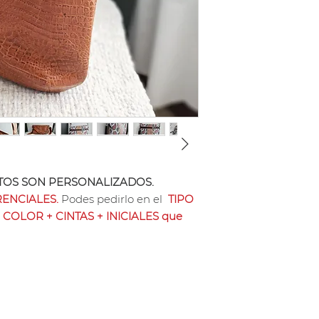
Strap de cuero cor
Tiene 5 posiciones 
personalización.
Sus medidas son 2
Se puede pagar con
sin interés o Tran
Nota: los producto
vacuno tramado ti
precio cuero vacun
OS SON PERSONALIZADOS.
ENCIALES.
Podes pedirlo en el
TIPO
 COLOR + CINTAS + INICIALES que