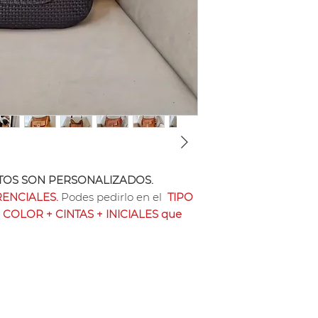
Sus medidas son 2
aproximadamente.
Podés agregar como
o cuero regulable y
Se puede pagar con
sin interés o Trans
Nota: los producto
vacuno tramado ti
precio cuero vacun
OS SON PERSONALIZADOS.
ENCIALES.
Podes pedirlo en el
TIPO
 COLOR + CINTAS + INICIALES que