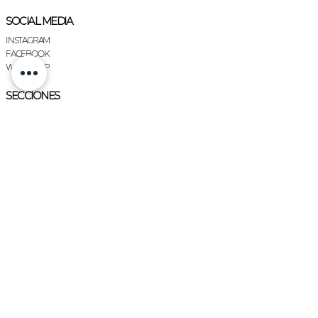
mosqueton a tono con
TUS
INICIALES.
SOCIAL MEDIA
INSTAGRAM
En su interior cuenta con
FACEBOOK
compartimiento con cierre y dos
WHATSAPP
bolsillos. El Tote cuenta con cierre.
SECCIONES
CARTERAS
Sus EXTRAS disponibles y
ZAPATOS
sugeridos son
:
ACCESORIOS
CUEROS
EXTRA STRAP REGULABLE DE
CINTAS
CINTA para tranformarlo en
Bandolera.
EXTRA STRAP DE CUERO
PERSONALIZÁ TU CHARLOTTE
VACUNO A ELECCION en
¿CÓMO FUNCIONA?
formato CORTO O REGULABLE
PERSONALIZAR
para tranformarlo en Bandolera.
CHARLOTTE
Se puede pagar con tarjeta de
¿QUIÉN ES CHARLOTTE?
crédito en 3 o 6 cuotas sin interés o
PRENSA
con un 10% de descuento