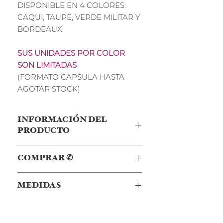
DISPONIBLE EN 4 COLORES:
CAQUI, TAUPE, VERDE MILITAR Y
BORDEAUX.
SUS UNIDADES POR COLOR
SON LIMITADAS
(FORMATO CAPSULA HASTA
AGOTAR STOCK)
INFORMACIÓN DEL
PRODUCTO
El TOTE CAPRI esta disponible en 4
COMPRAR ✆
colores, CAQUI, TAUPE, VERDE
MILITAR y BORDEAUX.
Clickea Aquí ✆
para avanzar vía
MEDIDAS
Whatsapp de forma segura con tu
Confeccionado en Lona "Efecto
compra y así poder Agendar
Desgastado" cuenta con nuestro
30 cm x 26 cm x 15 cm
Personalizar tu pedido.
logo insignia en el frente y un
aproximadamente.