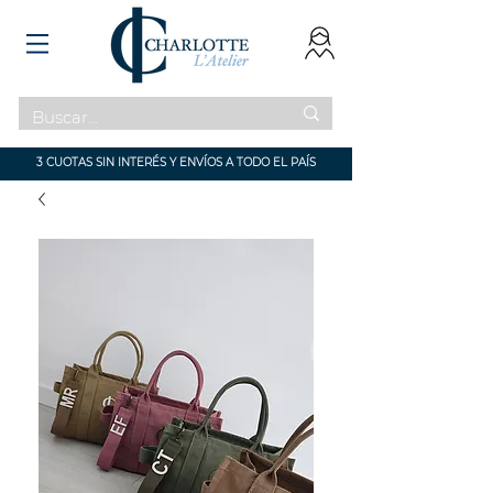
3 CUOTAS SIN INTERÉS Y ENVÍOS A TODO EL PAÍS