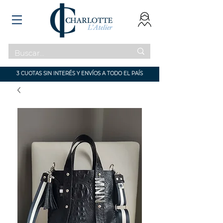
3 CUOTAS SIN INTERÉS Y ENVÍOS A TODO EL PAÍS