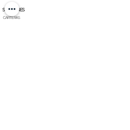
tramado tienen un 10% de recargo
sobre precio cuero vacuno.
SECCIONES
Se puede pagar con tarjeta de
CARTERAS
crédito en tres cuotas sin interes o
ZAPATOS
transferencia bancaria.
ACCESORIOS
CUEROS
CINTAS
PERSONALIZÁ TU CHARLOTTE
¿CÓMO FUNCIONA?
PERSONALIZAR
CHARLOTTE
¿QUIÉN ES CHARLOTTE?
PRENSA