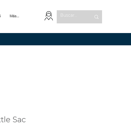
S
Más...
tle Sac