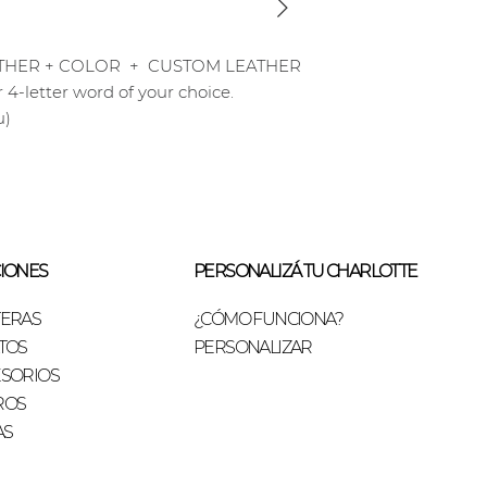
Incluye el Strap (M
elección. En caso d
LEATHER + COLOR + CUSTOM LEATHER
de cuero con TUS 
4-letter word of your choice.
u)
Se puede pagar con
sin interés o Trans
Nota: los producto
vacuno tramado tie
el valor de cuero v
IONES
PERSONALIZÁ TU CHARLOTTE
TERAS
¿CÓMO FUNCIONA?
TOS
PERSONALIZAR
SORIOS
ROS
AS