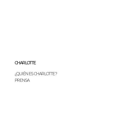
anija) de cinta sublimada a tu
e querer ambos, el strap corto
INICIALES se toma como extra.
 tarjeta de crédito en 3 cuotas
ferencia Bancaria.
s confeccionados en cuero
nen un recargo del 10% sobre
acuno.
CHARLOTTE
¿QUIÉN ES CHARLOTTE?
PRENSA