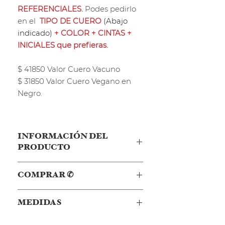
REFERENCIALES.
Podes pedirlo
en el
TIPO DE CUERO
(Abajo
indicado)
+ COLOR + CINTAS +
INICIALES que prefieras.
$ 41850 Valor Cuero Vacuno
$ 31850 Valor Cuero Vegano en
Negro.
INFORMACIÓN DEL
PRODUCTO
Nuestro Porta Anteojos se puede
COMPRAR ✆
confeccionar en Cuero Vacuno o
Cuero Vegano Negro.
Disponible para el pago en
3 o 6
MEDIDAS
CUOTAS SIN INTERÉS
, y
10% de
Incluye una INICIAL grande o dos
DESCUENTO via Tranferencia
CHICAS.
Sus medidas aproximadas son