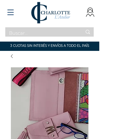
3 CUOTAS SIN INTERÉS Y ENVÍOS A TODO EL PAÍS