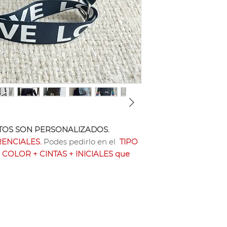
20 Cm x 22 Cm x 1
aproximadamente.
Se puede pagar con
sin interés o Trans
Nota: los producto
vacuno tramado ti
precio cuero vacun
OS SON PERSONALIZADOS.
ENCIALES.
Podes pedirlo en el
TIPO
 COLOR + CINTAS + INICIALES que