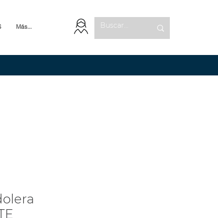
S
Más...
olera
TE