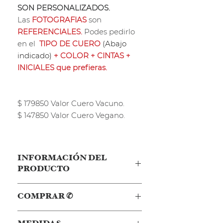
SON PERSONALIZADOS.
Las
FOTOGRAFIAS
son
REFERENCIALES.
Podes pedirlo
en el
TIPO DE CUERO
(Abajo
indicado)
+ COLOR + CINTAS +
INICIALES que prefieras.
$ 179850 Valor Cuero Vacuno.
$ 147850 Valor Cuero Vegano.
INFORMACIÓN DEL
PRODUCTO
Nuestra Bandolera BARCELONA
COMPRAR ✆
esta confeccionada en cuero
vacuno y en cuero vegano.
Clickea Aquí ✆
para avanzar vía