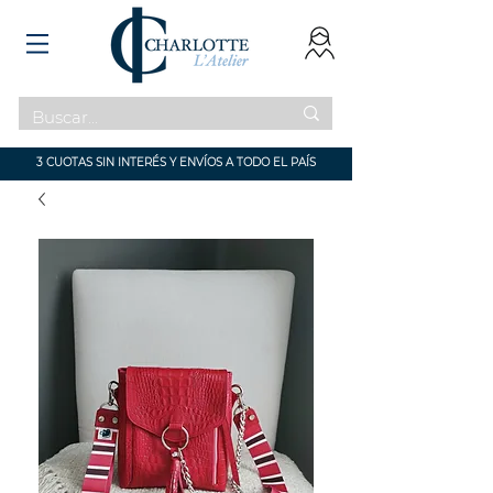
3 CUOTAS SIN INTERÉS Y ENVÍOS A TODO EL PAÍS